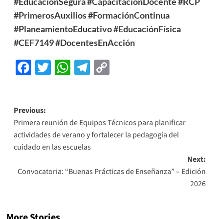
#EducaciónSegura
#CapacitaciónDocente
#RCP
#PrimerosAuxilios
#FormaciónContinua
#PlaneamientoEducativo
#EducaciónFísica
#CEF7149
#DocentesEnAcción
Facebook
Twitter
WhatsApp
Telegram
Copy
Link
Previous:
Primera reunión de Equipos Técnicos para planificar
actividades de verano y fortalecer la pedagogía del
cuidado en las escuelas
Next:
Convocatoria: “Buenas Prácticas de Enseñanza” – Edición
2026
More Stories