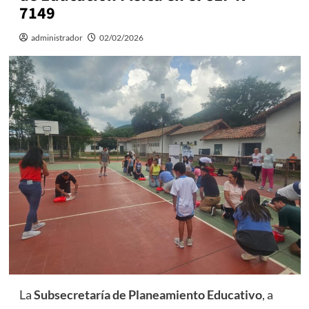
7149
administrador
02/02/2026
La
Subsecretaría de Planeamiento Educativo
, a