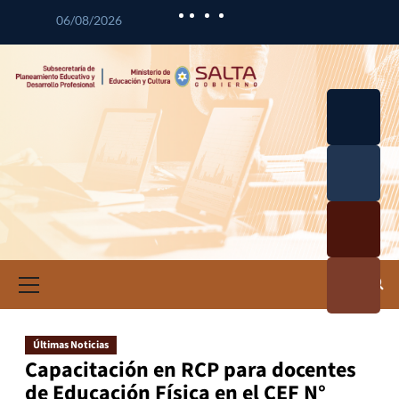
06/08/2026
Desarrol
lo
Curricul
Desarrol
ar
lo
Profesio
Calidad
nal
Educativ
Docente
a
Informa
ción e
Investig
ación
Últimas Noticias
Educativ
Capacitación en RCP para docentes
a
de Educación Física en el CEF N°