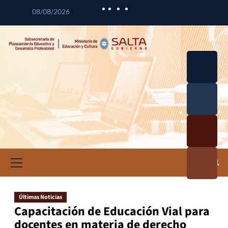
08/08/2026
Desarrol
lo
Curricul
Desarrol
ar
lo
Profesio
Calidad
nal
Educativ
Docente
a
Informa
ción e
Investig
ación
Últimas Noticias
Educativ
Capacitación de Educación Vial para
a
docentes en materia de derecho