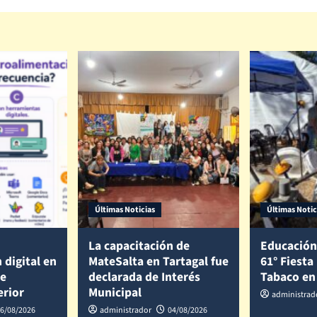
Últimas Noticias
Últimas Notic
La capacitación de
Educación
 digital en
MateSalta en Tartagal fue
61° Fiesta
de
declarada de Interés
Tabaco en
erior
Municipal
administrad
6/08/2026
administrador
04/08/2026