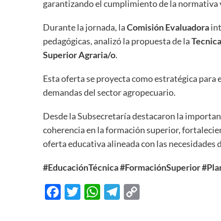
garantizando el cumplimiento de la normativa 
Durante la jornada, la
Comisión Evaluadora
int
pedagógicas, analizó la propuesta de la
Tecnica
Superior Agraria/o
.
Esta oferta se proyecta como estratégica para e
demandas del sector agropecuario.
Desde la Subsecretaría destacaron la importanc
coherencia en la formación superior, fortaleci
oferta educativa alineada con las necesidades d
#EducaciónTécnica
#FormaciónSuperior
#Pla
Facebook
Twitter
WhatsApp
Telegram
Copy
Link