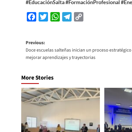
#EducaciónSalta
#FormaciónProfesional
#Ene
Facebook
Twitter
WhatsApp
Telegram
Copy
Link
Previous:
Doce escuelas salteñas inician un proceso estratégico
mejorar aprendizajes y trayectorias
More Stories