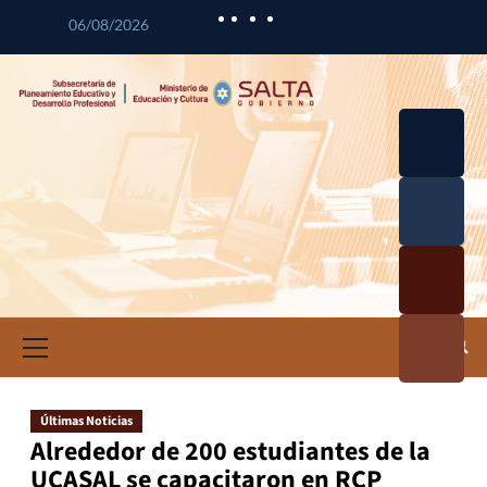
06/08/2026
Desarrol
lo
Curricul
Desarrol
ar
lo
Profesio
Calidad
nal
Educativ
Docente
a
Informa
ción e
Investig
ación
Últimas Noticias
Educativ
Alrededor de 200 estudiantes de la
a
UCASAL se capacitaron en RCP