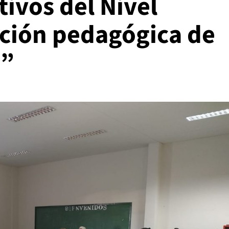
tivos del Nivel
ación pedagógica de
a”