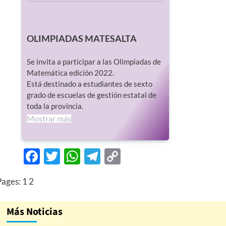
OLIMPIADAS MATESALTA
Se invita a participar a las Olimpiadas de
Matemática edición 2022.
Está destinado a estudiantes de sexto
grado de escuelas de gestión estatal de
toda la provincia.
Mostrar más
Facebook
Twitter
WhatsApp
Telegram
Copy
Link
Pages:
1
2
Más Noticias