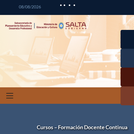
08/08/2026
Desarr
lo
Curric
Desarr
ar
lo
Profes
Calid
nal
Educat
Docen
a
Infor
ción 
Invest
ació
Educat
Cursos – Formación Docente Continua
a